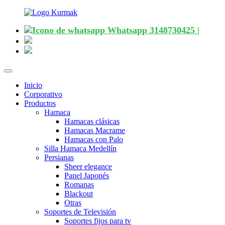
Whatsapp 3148730425 |
Desplegar
navegación
Inicio
Corporativo
Productos
Hamaca
Hamacas clásicas
Hamacas Macrame
Hamacas con Palo
Silla Hamaca Medellín
Persianas
Sheer elegance
Panel Japonés
Romanas
Blackout
Otras
Soportes de Televisión
Soportes fijos para tv