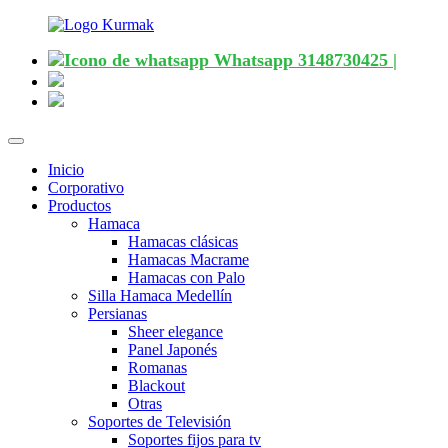
Whatsapp 3148730425 |
Desplegar
navegación
Inicio
Corporativo
Productos
Hamaca
Hamacas clásicas
Hamacas Macrame
Hamacas con Palo
Silla Hamaca Medellín
Persianas
Sheer elegance
Panel Japonés
Romanas
Blackout
Otras
Soportes de Televisión
Soportes fijos para tv