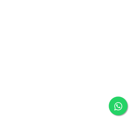
Celular:
3148730425
E-mail:
comercial@kurmak.com.co
Páginas web en Medellín