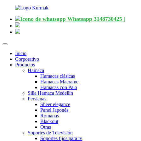
Whatsapp 3148730425 |
Desplegar
navegación
Inicio
Corporativo
Productos
Hamaca
Hamacas clásicas
Hamacas Macrame
Hamacas con Palo
Silla Hamaca Medellín
Persianas
Sheer elegance
Panel Japonés
Romanas
Blackout
Otras
Soportes de Televisión
Soportes fijos para tv