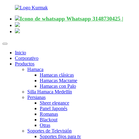
Whatsapp 3148730425 |
Desplegar
navegación
Inicio
Corporativo
Productos
Hamaca
Hamacas clásicas
Hamacas Macrame
Hamacas con Palo
Silla Hamaca Medellín
Persianas
Sheer elegance
Panel Japonés
Romanas
Blackout
Otras
Soportes de Televisión
Soportes fijos para tv