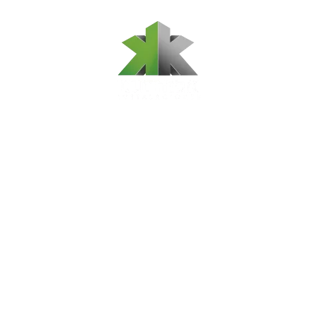
© Copyright Kurmak Instalaciones 2017. Todos los Derechos
Reservados
Sómos especialistas en: Armado de muebles modulares, venta
de soportes de televisión, muebles sobre medida.
Medellín – Antioquia – Colombia
Celular:
3148730425
E-mail:
comercial@kurmak.com.co
Páginas web en Medellín