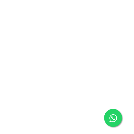
de soportes de televisión, muebles sobre medida.
Medellín – Antioquia – Colombia
Celular:
3148730425
E-mail:
comercial@kurmak.com.co
Páginas web en Medellín