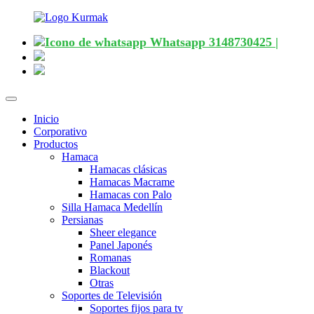
Whatsapp 3148730425 |
Desplegar
navegación
Inicio
Corporativo
Productos
Hamaca
Hamacas clásicas
Hamacas Macrame
Hamacas con Palo
Silla Hamaca Medellín
Persianas
Sheer elegance
Panel Japonés
Romanas
Blackout
Otras
Soportes de Televisión
Soportes fijos para tv